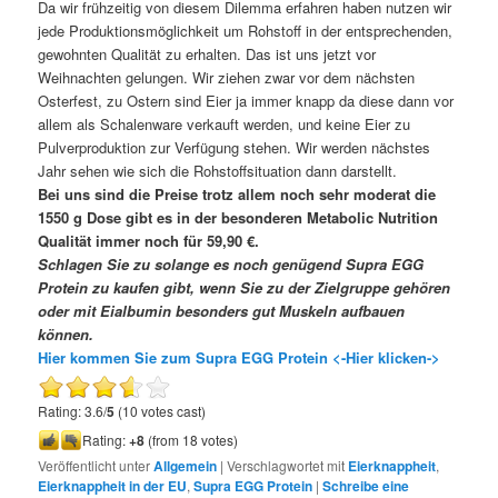
Da wir frühzeitig von diesem Dilemma erfahren haben nutzen wir
jede Produktionsmöglichkeit um Rohstoff in der entsprechenden,
gewohnten Qualität zu erhalten. Das ist uns jetzt vor
Weihnachten gelungen. Wir ziehen zwar vor dem nächsten
Osterfest, zu Ostern sind Eier ja immer knapp da diese dann vor
allem als Schalenware verkauft werden, und keine Eier zu
Pulverproduktion zur Verfügung stehen. Wir werden nächstes
Jahr sehen wie sich die Rohstoffsituation dann darstellt.
Bei uns sind die Preise trotz allem noch sehr moderat die
1550 g Dose gibt es in der besonderen Metabolic Nutrition
Qualität immer noch für 59,90 €.
Schlagen Sie zu solange es noch genügend Supra EGG
Protein zu kaufen gibt, wenn Sie zu der Zielgruppe gehören
oder mit Eialbumin besonders gut Muskeln aufbauen
können.
Hier kommen Sie zum Supra EGG Protein <-Hier klicken->
Rating: 3.6/
5
(10 votes cast)
Rating:
+8
(from 18 votes)
Veröffentlicht unter
Allgemein
|
Verschlagwortet mit
Eierknappheit
,
Eierknappheit in der EU
,
Supra EGG Protein
|
Schreibe eine