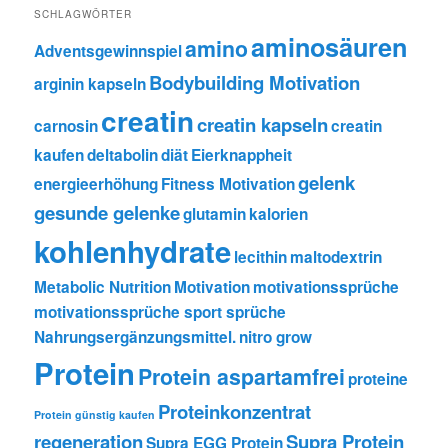
SCHLAGWÖRTER
aminosäuren
amino
Adventsgewinnspiel
Bodybuilding Motivation
arginin kapseln
creatin
creatin kapseln
carnosin
creatin
kaufen
deltabolin
diät
Eierknappheit
gelenk
energieerhöhung
Fitness Motivation
gesunde gelenke
glutamin
kalorien
kohlenhydrate
lecithin
maltodextrin
Metabolic Nutrition
Motivation
motivationssprüche
motivationssprüche sport sprüche
Nahrungsergänzungsmittel.
nitro grow
Protein
Protein aspartamfrei
proteine
Proteinkonzentrat
Protein günstig kaufen
regeneration
Supra Protein
Supra EGG Protein