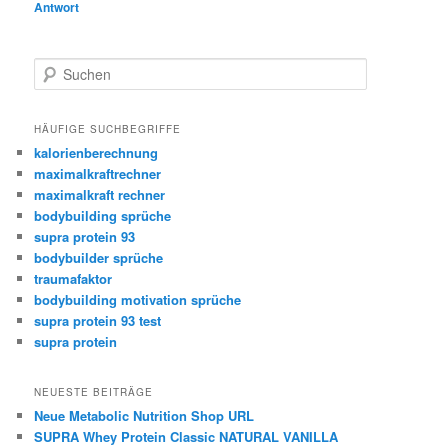
Antwort
S
u
c
h
HÄUFIGE SUCHBEGRIFFE
e
kalorienberechnung
n
maximalkraftrechner
maximalkraft rechner
bodybuilding sprüche
supra protein 93
bodybuilder sprüche
traumafaktor
bodybuilding motivation sprüche
supra protein 93 test
supra protein
NEUESTE BEITRÄGE
Neue Metabolic Nutrition Shop URL
SUPRA Whey Protein Classic NATURAL VANILLA