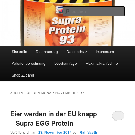
Such
www.MetabolicNutrition.de
Hauptmenü
Startseite
Datenauszug
Datenschutz
Impressum
Zum
Zum
Kalorienberechnung
Löschanfrage
Maximalkraftrechner
Inhalt
sekundären
Shop Zugang
wechseln
Inhalt
wechseln
ARCHIV FÜR DEN MONAT:
NOVEMBER 2014
Eier werden in der EU knapp
– Supra EGG Protein
Veröffentlicht am
23. November 2014
von
Ralf Vaeth