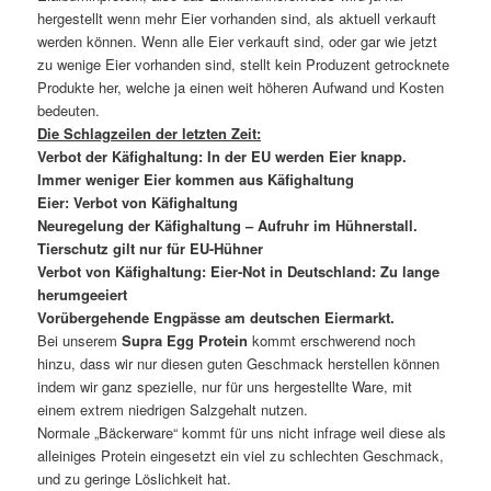
hergestellt wenn mehr Eier vorhanden sind, als aktuell verkauft
werden können. Wenn alle Eier verkauft sind, oder gar wie jetzt
zu wenige Eier vorhanden sind, stellt kein Produzent getrocknete
Produkte her, welche ja einen weit höheren Aufwand und Kosten
bedeuten.
Die Schlagzeilen der letzten Zeit:
Verbot der Käfighaltung: In der EU werden Eier knapp.
Immer weniger Eier kommen aus Käfighaltung
Eier: Verbot von Käfighaltung
Neuregelung der Käfighaltung – Aufruhr im Hühnerstall.
Tierschutz gilt nur für EU-Hühner
Verbot von Käfighaltung: Eier-Not in Deutschland: Zu lange
herumgeeiert
Vorübergehende Engpässe am deutschen Eiermarkt.
Bei unserem
Supra Egg Protein
kommt erschwerend noch
hinzu, dass wir nur diesen guten Geschmack herstellen können
indem wir ganz spezielle, nur für uns hergestellte Ware, mit
einem extrem niedrigen Salzgehalt nutzen.
Normale „Bäckerware“ kommt für uns nicht infrage weil diese als
alleiniges Protein eingesetzt ein viel zu schlechten Geschmack,
und zu geringe Löslichkeit hat.