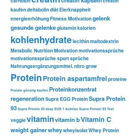
creatin kapseln
carnosin
creatin
kaufen
deltabolin
diät
Eierknappheit
gelenk
energieerhöhung
Fitness Motivation
gesunde gelenke
glutamin
kalorien
kohlenhydrate
lecithin
maltodextrin
Metabolic Nutrition
Motivation
motivationssprüche
motivationssprüche sport sprüche
Nahrungsergänzungsmittel.
nitro grow
Protein
Protein aspartamfrei
proteine
Proteinkonzentrat
Protein günstig kaufen
regeneration
Supra Protein
Supra EGG Protein
93
Supra Protein 93 ebay EUR 1 Auktion
Supra Protein 93 Test
vitamin
Vitamin C
vitamin b
veggie
weight gainer
whey
wheyisolat
Whey Protein