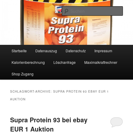
Such
www.MetabolicNutrition.de
Hauptmenü
Startseite
Datenauszug
Datenschutz
Impressum
Zum
Zum
Kalorienberechnung
Löschanfrage
Maximalkraftrechner
Inhalt
sekundären
Shop Zugang
wechseln
Inhalt
wechseln
SCHLAGWORT-ARCHIVE:
SUPRA PROTEIN 93 EBAY EUR 1
AUKTION
Supra Protein 93 bei ebay
EUR 1 Auktion