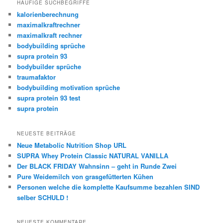
h
HÄUFIGE SUCHBEGRIFFE
e
kalorienberechnung
n
maximalkraftrechner
maximalkraft rechner
bodybuilding sprüche
supra protein 93
bodybuilder sprüche
traumafaktor
bodybuilding motivation sprüche
supra protein 93 test
supra protein
NEUESTE BEITRÄGE
Neue Metabolic Nutrition Shop URL
SUPRA Whey Protein Classic NATURAL VANILLA
Der BLACK FRIDAY Wahnsinn – geht in Runde Zwei
Pure Weidemilch von grasgefütterten Kühen
Personen welche die komplette Kaufsumme bezahlen SIND
selber SCHULD !
NEUESTE KOMMENTARE