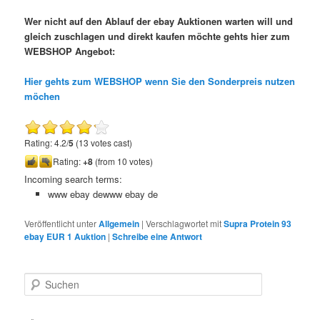
Wer nicht auf den Ablauf der ebay Auktionen warten will und
gleich zuschlagen und direkt kaufen möchte gehts hier zum
WEBSHOP Angebot:
Hier gehts zum WEBSHOP wenn Sie den Sonderpreis nutzen
möchen
Rating: 4.2/
5
(13 votes cast)
Rating:
+8
(from 10 votes)
Incoming search terms:
www ebay dewww ebay de
Veröffentlicht unter
Allgemein
|
Verschlagwortet mit
Supra Protein 93
ebay EUR 1 Auktion
|
Schreibe eine Antwort
S
u
c