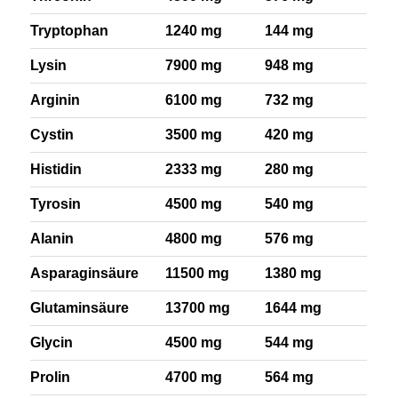
Tryptophan
1240 mg
144 mg
Lysin
7900 mg
948 mg
Arginin
6100 mg
732 mg
Cystin
3500 mg
420 mg
Histidin
2333 mg
280 mg
Tyrosin
4500 mg
540 mg
Alanin
4800 mg
576 mg
Asparaginsäure
11500 mg
1380 mg
Glutaminsäure
13700 mg
1644 mg
Glycin
4500 mg
544 mg
Prolin
4700 mg
564 mg