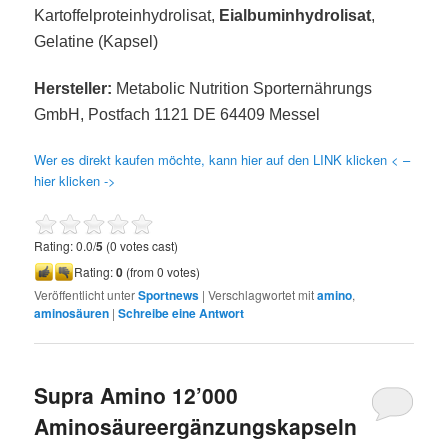
Kartoffelproteinhydrolisat,
Eialbuminhydrolisat
,
Gelatine (Kapsel)
Hersteller:
Metabolic Nutrition Sporternährungs
GmbH, Postfach 1121 DE 64409 Messel
Wer es direkt kaufen möchte, kann hier auf den LINK klicken < –
hier klicken ->
Rating: 0.0/
5
(0 votes cast)
Rating:
0
(from 0 votes)
Veröffentlicht unter
Sportnews
|
Verschlagwortet mit
amino
,
aminosäuren
|
Schreibe eine Antwort
Supra Amino 12’000
Aminosäureergänzungskapseln