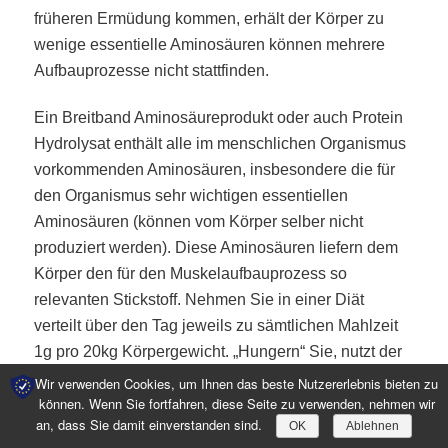
früheren Ermüdung kommen, erhält der Körper zu
wenige essentielle Aminosäuren können mehrere
Aufbauprozesse nicht stattfinden.
Ein Breitband Aminosäureprodukt oder auch Protein
Hydrolysat enthält alle im menschlichen Organismus
vorkommenden Aminosäuren, insbesondere die für
den Organismus sehr wichtigen essentiellen
Aminosäuren (können vom Körper selber nicht
produziert werden). Diese Aminosäuren liefern dem
Körper den für den Muskelaufbauprozess so
relevanten Stickstoff. Nehmen Sie in einer Diät
verteilt über den Tag jeweils zu sämtlichen Mahlzeit
1g pro 20kg Körpergewicht. „Hungern“ Sie, nutzt der
Körper seine Vorräte, damit greift er aber leider nicht
Wir verwenden Cookies, um Ihnen das beste Nutzererlebnis bieten zu
können. Wenn Sie fortfahren, diese Seite zu verwenden, nehmen wir
nur auf die Fettreserven zurück, sondern auch auf die
an, dass Sie damit einverstanden sind.
OK
Ablehnen
Körperaminosäuren in Form von Muskelprotein.