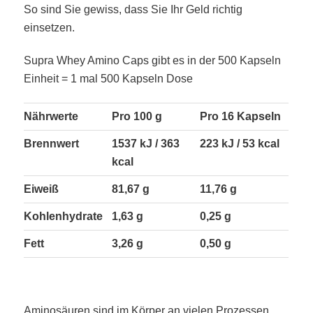
So sind Sie gewiss, dass Sie Ihr Geld richtig
einsetzen.
Supra Whey Amino Caps gibt es in der 500 Kapseln
Einheit = 1 mal 500 Kapseln Dose
Nährwerte
Pro 100 g
Pro 16 Kapseln
Brennwert
1537 kJ / 363
223 kJ / 53 kcal
kcal
Eiweiß
81,67 g
11,76 g
Kohlenhydrate
1,63 g
0,25 g
Fett
3,26 g
0,50 g
Aminosäuren sind im Körper an vielen Prozessen