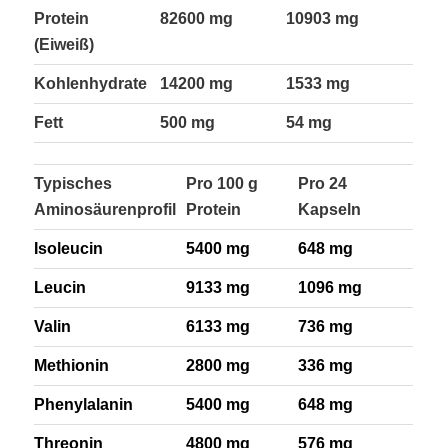
Protein
82600 mg
10903 mg
(Eiweiß)
Kohlenhydrate
14200 mg
1533 mg
Fett
500 mg
54 mg
Typisches
Pro 100 g
Pro 24
Aminosäurenprofil
Protein
Kapseln
Isoleucin
5400 mg
648 mg
Leucin
9133 mg
1096 mg
Valin
6133 mg
736 mg
Methionin
2800 mg
336 mg
Phenylalanin
5400 mg
648 mg
Threonin
4800 mg
576 mg