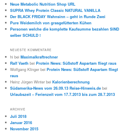
Neue Metabolic Nutrition Shop URL
SUPRA Whey Protein Classic NATURAL VANILLA
Der BLACK FRIDAY Wahnsinn – geht in Runde Zwei
Pure Weidemilch von grasgefütterten Kühen
Personen welche die komplette Kaufsumme bezahlen SIND
selber SCHULD !
NEUESTE KOMMENTARE
hi
bei
Maximalkraftrechner
Ralf Vaeth
bei
Protein News: Süßstoff Aspartam fliegt raus
Wolfgang Klinger
bei
Protein News: Süßstoff Aspartam fliegt
raus
Heinz Jürgen Winter
bei
Kalorienberechnung
Südamerika-News vom 26.09.13 Reise-Hinweis.de
bei
Urlaubszeit – Ferienzeit vom 17.7.2013 bis zum 28.7.2013
ARCHIVE
Juli 2018
Januar 2016
November 2015