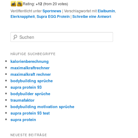
Rating:
+12
(from 20 votes)
Veröffentlicht unter
Sportnews
|
Verschlagwortet mit
Eialbumin
,
Eierknappheit
,
Supra EGG Protein
|
Schreibe eine Antwort
S
u
c
h
HÄUFIGE SUCHBEGRIFFE
e
kalorienberechnung
n
maximalkraftrechner
maximalkraft rechner
bodybuilding sprüche
supra protein 93
bodybuilder sprüche
traumafaktor
bodybuilding motivation sprüche
supra protein 93 test
supra protein
NEUESTE BEITRÄGE