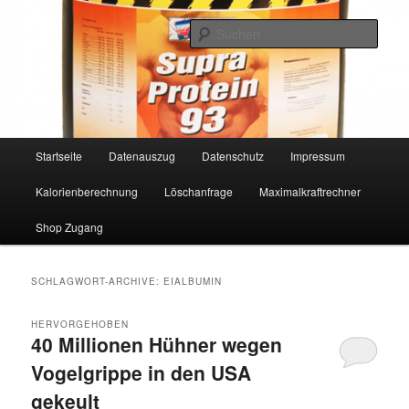
Such
www.MetabolicNutrition.de
Hauptmenü
Startseite
Datenauszug
Datenschutz
Impressum
Zum
Zum
Kalorienberechnung
Löschanfrage
Maximalkraftrechner
Inhalt
sekundären
Shop Zugang
wechseln
Inhalt
wechseln
SCHLAGWORT-ARCHIVE:
EIALBUMIN
HERVORGEHOBEN
40 Millionen Hühner wegen
Vogelgrippe in den USA
gekeult