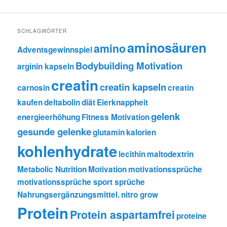
SCHLAGWÖRTER
aminosäuren
amino
Adventsgewinnspiel
Bodybuilding Motivation
arginin kapseln
creatin
creatin kapseln
carnosin
creatin
kaufen
deltabolin
diät
Eierknappheit
gelenk
energieerhöhung
Fitness Motivation
gesunde gelenke
glutamin
kalorien
kohlenhydrate
lecithin
maltodextrin
Metabolic Nutrition
Motivation
motivationssprüche
motivationssprüche sport sprüche
Nahrungsergänzungsmittel.
nitro grow
Protein
Protein aspartamfrei
proteine